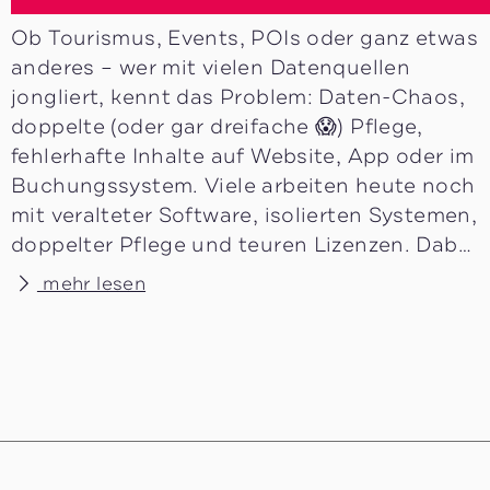
Ob Tourismus, Events, POIs oder ganz etwas
anderes – wer mit vielen Datenquellen
jongliert, kennt das Problem: Daten-Chaos,
doppelte (oder gar dreifache 😱) Pflege,
fehlerhafte Inhalte auf Website, App oder im
Buchungssystem. Viele arbeiten heute noch
mit veralteter Software, isolierten Systemen,
doppelter Pflege und teuren Lizenzen. Dabei
ist längst klar: Ohne aktuelle, saubere und
mehr lesen
zentral gepflegte Daten geht heute gar
nichts mehr. Die Lösung? Open Source
Datenmanagement. Schluss mit s…